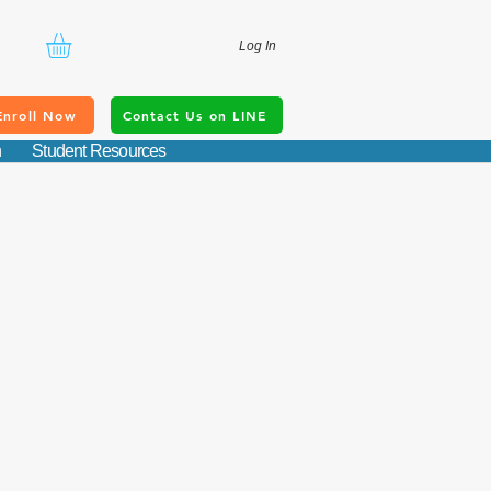
Log In
Enroll Now
Contact Us on LINE
n
Student Resources