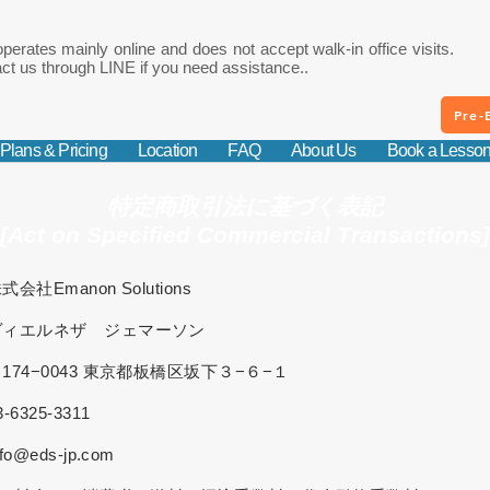
perates mainly online and does not accept walk-in office visits.
ct us through LINE if you need assistance..
Pre-
Plans & Pricing
Location
FAQ
About Us
Book a Lesso
特定商取引法に基づく表記
[Act on Specified Commercial Transactions]
manon Solutions
ヴィエルネザ ジェマーソン
0043 東京都板橋区坂下３−６−１
25-3311
@eds-jp.com